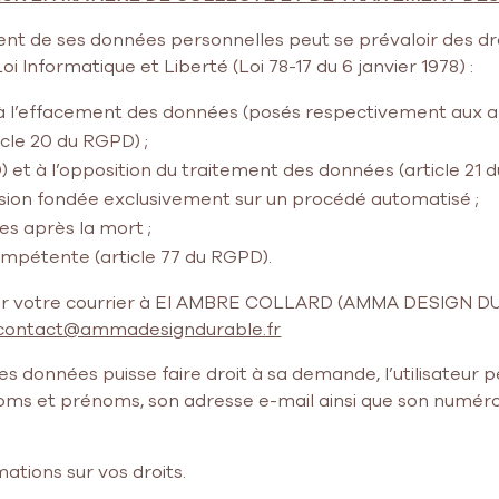
ent de ses données personnelles peut se prévaloir des dro
 Informatique et Liberté (Loi 78-17 du 6 janvier 1978) :
t à l’effacement des données (posés respectivement aux art
icle 20 du RGPD) ;
PD) et à l’opposition du traitement des données (article 21 
cision fondée exclusivement sur un procédé automatisé ;
es après la mort ;
 compétente (article 77 du RGPD).
sser votre courrier à EI AMBRE COLLARD (AMMA DESIGN DU
contact@ammadesigndurable.fr
es données puisse faire droit à sa demande, l’utilisateur 
s noms et prénoms, son adresse e-mail ainsi que son numé
mations sur vos droits.