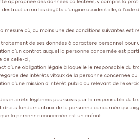
rité appropriée des données collectées, y compris la pro
 la destruction ou les dégâts d’origine accidentelle, à l’ai
s la mesure où, au moins une des conditions suivantes est r
raitement de ses données à caractère personnel pour une 
ution d’un contrat auquel la personne concernée est part
de celle-ci ;
t d’une obligation légale à laquelle le responsable du tr
vegarde des intérêts vitaux de la personne concernée ou
ion d’une mission d’intérêt public ou relevant de l’exercic
des intérêts légitimes poursuivis par le responsable du tr
s et droits fondamentaux de la personne concernée qui ex
que la personne concernée est un enfant.