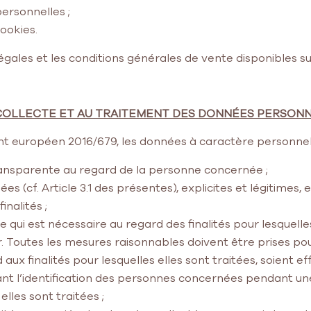
personnelles ;
cookies.
gales et les conditions générales de vente disponibles sur
LA COLLECTE ET AU TRAITEMENT DES DONNÉES PERSON
t européen 2016/679, les données à caractère personnel 
 transparente au regard de la personne concernée ;
es (cf. Article 3.1 des présentes), explicites et légitimes,
nalités ;
 qui est nécessaire au regard des finalités pour lesquelles
ur. Toutes les mesures raisonnables doivent être prises p
aux finalités pour lesquelles elles sont traitées, soient ef
 l’identification des personnes concernées pendant une
elles sont traitées ;