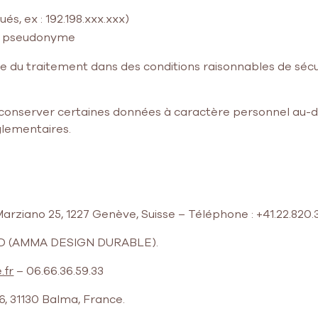
s, ex : 192.198.xxx.xxx)
 un pseudonyme
e du traitement dans des conditions raisonnables de sécur
onserver certaines données à caractère personnel au-del
glementaires.
rziano 25, 1227 Genève, Suisse – Téléphone : +41.22.820.
ARD (AMMA DESIGN DURABLE).
.fr
– 06.66.36.59.33
6, 31130 Balma, France.